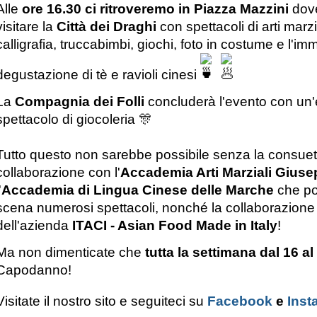
Alle
ore 16.30 ci ritroveremo in Piazza Mazzini
dov
visitare la
Città dei Draghi
con spettacoli di arti marzi
calligrafia, truccabimbi, giochi, foto in costume e l'i
degustazione di tè e ravioli cinesi
La
Compagnia dei Folli
concluderà l'evento con un
spettacolo di giocoleria
🎊
Tutto questo non sarebbe possibile senza la consuet
collaborazione con l'
Accademia Arti Marziali Gius
'
Accademia di Lingua Cinese delle Marche
che po
scena numerosi spettacoli, nonché la collaborazione 
dell'azienda
ITACI - Asian Food Made in Italy
!
Ma non dimenticate che
tutta la settimana dal 16 a
Capodanno!
Visitate il nostro sito e seguiteci su
Facebook
e
Inst