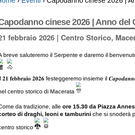
Home
›
Eventi
›
Capodanno cinese 2026 | An
Capodanno cinese 2026 | Anno del 
21 febbraio 2026 | Centro Storico, Mace
A breve saluteremo il Serpente e daremo il benvenuto al 
l 𝟐𝟏 𝐟𝐞𝐛𝐛𝐫𝐚𝐢𝐨 𝟐𝟎𝟐𝟔 festeggeremo insieme il 𝑪𝒂𝒑𝒐𝒅𝒂𝒏𝒏
nel centro storico di Macerata
Come da tradizione, a
lle
ore 15.30 da Piazza Anness
c
orteo di draghi, leoni e tamburini
che si snoderà p
centro storico