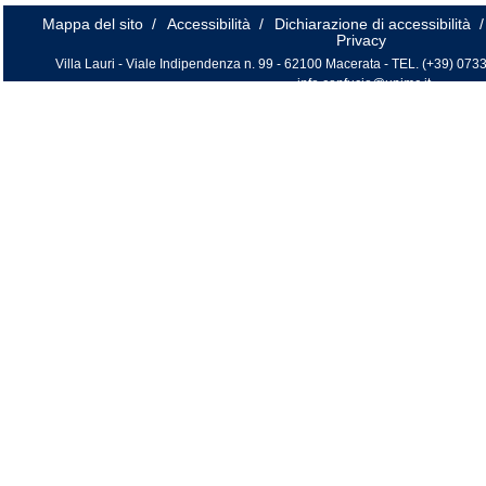
Mappa del sito
/
Accessibilità
/
Dichiarazione di accessibilità
/
Privacy
Villa Lauri - Viale Indipendenza n. 99 - 62100 Macerata - TEL. (+39) 0733
info.confucio@unimc.it