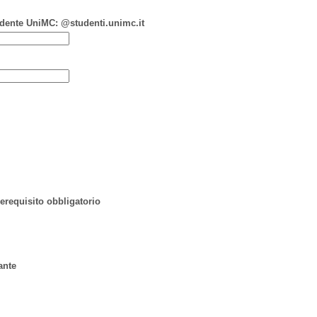
studente UniMC: @studenti.unimc.it
erequisito obbligatorio
ante