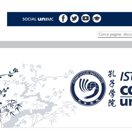
Inserire il termine di
Ricerca
avanzata…