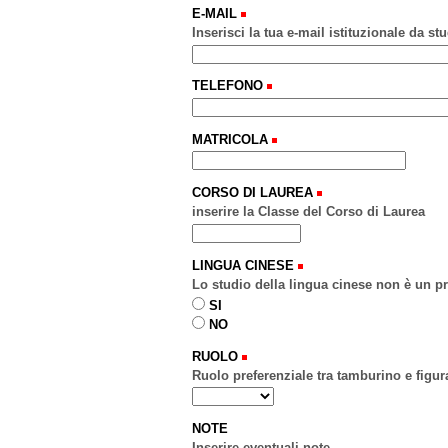
E-MAIL
Inserisci la tua e-mail istituzionale da 
TELEFONO
MATRICOLA
CORSO DI LAUREA
inserire la Classe del Corso di Laurea
LINGUA CINESE
Lo studio della lingua cinese non è un pr
SI
NO
RUOLO
Ruolo preferenziale tra tamburino e figur
NOTE
Inserire eventuali note