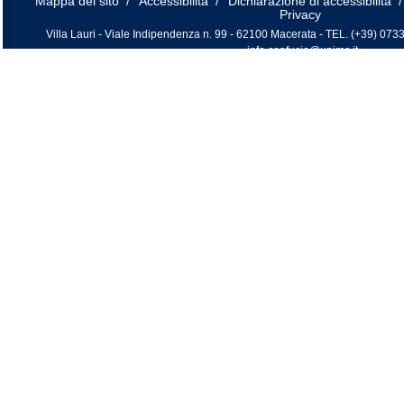
Mappa del sito
/
Accessibilità
/
Dichiarazione di accessibilità
/
Privacy
Villa Lauri - Viale Indipendenza n. 99 - 62100 Macerata - TEL. (+39) 0733
info.confucio@unimc.it