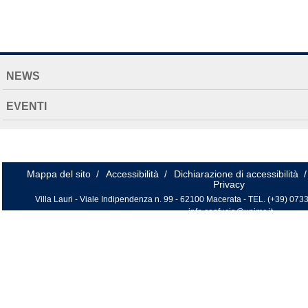
NAVIGATION
NEWS
EXTENDED
EVENTI
Mappa del sito
/
Accessibilità
/
Dichiarazione di accessibilità
/
Privacy
Villa Lauri - Viale Indipendenza n. 99 - 62100 Macerata - TEL. (+39) 0733
info.confucio@unimc.it