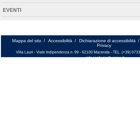
EVENTI
Mappa del sito
/
Accessibilità
/
Dichiarazione di accessibilità
/
Privacy
Villa Lauri - Viale Indipendenza n. 99 - 62100 Macerata - TEL. (+39) 0733
info.confucio@unimc.it