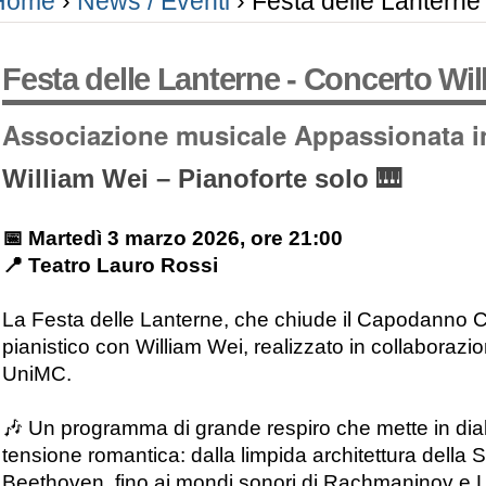
Home
›
News / Eventi
›
Festa delle Lanterne
Festa delle Lanterne - Concerto Wil
Associazione musicale Appassionata in
William Wei – Pianoforte solo
🎹
📅 Martedì 3 marzo 2026, ore 21:00
📍 Teatro Lauro Rossi
La Festa delle Lanterne, che chiude il Capodanno Cine
pianistico con William Wei, realizzato in collaborazio
UniMC.
🎶​ Un programma di grande respiro che mette in dial
tensione romantica: dalla limpida architettura della 
Beethoven, fino ai mondi sonori di Rachmaninov e Lis