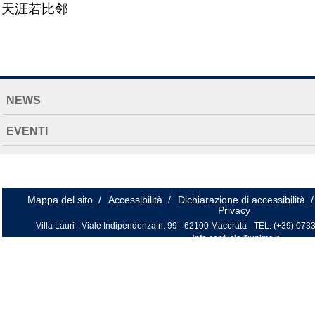
NAVIGATION
NEWS
EXTENDED
EVENTI
Mappa del sito
/
Accessibilità
/
Dichiarazione di accessibilità
/
Privacy
Villa Lauri - Viale Indipendenza n. 99 - 62100 Macerata - TEL. (+39) 0733
info.confucio@unimc.it