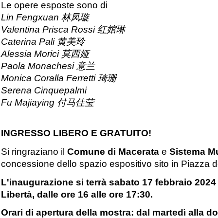
Le opere esposte sono di
Lin Fengxuan 林凤璇
Valentina Prisca Rossi 红婠琳
Caterina Pali 黄美玲
Alessia Morici 莫西娅
Paola Monachesi 意兰
Monica Coralla Ferretti 琦珊
Serena Cinquepalmi
Fu Majiaying 付马佳莹
INGRESSO LIBERO E GRATUITO!
Si ringraziano il
Comune di Macerata
e
Sistema M
concessione dello spazio espositivo sito in Piazza de
L'inaugurazione si terrà sabato 17 febbraio 2024 
Libertà, dalle ore 16 alle ore 17:30.
Orari di apertura della mostra: dal martedì alla do