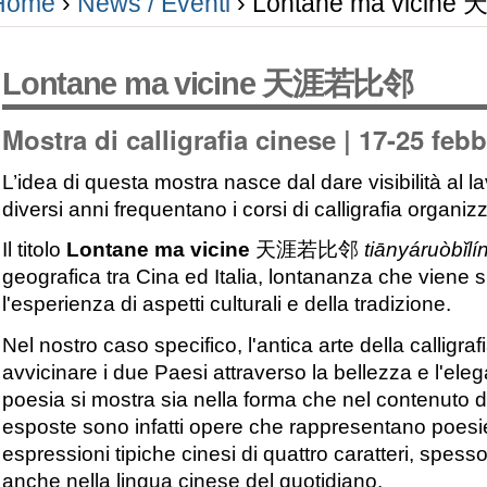
Home
›
News / Eventi
›
Lontane ma vicin
Lontane ma vicine 天涯若比邻
Mostra di calligrafia cinese | 17-25 feb
L’idea di questa mostra nasce dal dare visibilità al l
diversi anni frequentano i corsi di calligrafia organizza
Il titolo
Lontane ma vicine
天涯若比邻
tiānyáruòbǐlí
geografica tra Cina ed Italia, lontananza che viene s
l'esperienza di aspetti culturali e della tradizione.
Nel nostro caso specifico, l'antica arte della calligra
avvicinare i due Paesi attraverso la bellezza e l'elega
poesia si mostra sia nella forma che nel contenuto 
esposte sono infatti opere che rappresentano poe
espressioni tipiche cinesi di quattro caratteri, spes
anche nella lingua cinese del quotidiano.