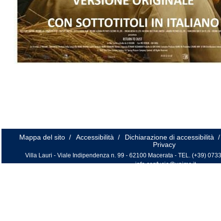
Mappa del sito
/
Accessibilità
/
Dichiarazione di accessibilità
/
Privacy
Villa Lauri - Viale Indipendenza n. 99 - 62100 Macerata - TEL. (+39) 0733
info.confucio@unimc.it