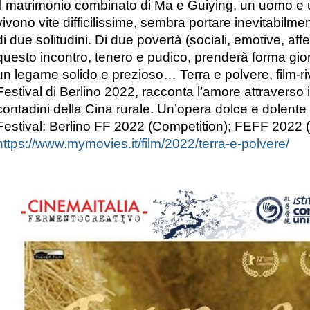
Il matrimonio combinato di Ma e Guiying, un uomo e
vivono vite difficilissime, sembra portare inevitabilm
di due solitudini. Di due povertà (sociali, emotive, aff
questo incontro, tenero e pudico, prenderà forma gi
un legame solido e prezioso… Terra e polvere, film-ri
Festival di Berlino 2022, racconta l’amore attraverso i s
contadini della Cina rurale. Un’opera dolce e dolente c
Festival: Berlino FF 2022 (Competition); FEFF 2022 (
https://www.mymovies.it/film/2022/terra-e-polvere/