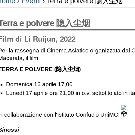
Home
›
Eventi
›
Terra e polvere 隐入尘烟
Terra e polvere 隐入尘烟
Film di Li Ruijun, 2022
Per la rassegna di Cinema Asiatico organizzata dal C
Macerata, il film
TERRA E POLVERE (
隐入尘烟
)
Domenica 16 aprile 17,00
Lunedì 17 aprile ore 21,00 in o.v. sottotitolato in it
in collaborazione con l'Istituto Confucio UniMC!
Sinossi